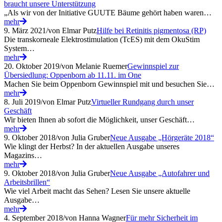
braucht unsere Unterstützung
„Als wir von der Initiative GUUTE Bäume gehört haben waren…
mehr
9. März 2021
/
von Elmar Putz
Hilfe bei Retinitis pigmentosa (RP)
Die transkorneale Elektrostimulation (TcES) mit dem OkuStim
System…
mehr
20. Oktober 2019
/
von Melanie Ruemer
Gewinnspiel zur
Übersiedlung: Oppenborn ab 11.11. im One
Machen Sie beim Oppenborn Gewinnspiel mit und besuchen Sie…
mehr
8. Juli 2019
/
von Elmar Putz
Virtueller Rundgang durch unser
Geschäft
Wir bieten Ihnen ab sofort die Möglichkeit, unser Geschäft…
mehr
9. Oktober 2018
/
von Julia Gruber
Neue Ausgabe „Hörgeräte 2018“
Wie klingt der Herbst? In der aktuellen Ausgabe unseres
Magazins…
mehr
9. Oktober 2018
/
von Julia Gruber
Neue Ausgabe „Autofahrer und
Arbeitsbrillen“
Wie viel Arbeit macht das Sehen? Lesen Sie unsere aktuelle
Ausgabe…
mehr
4. September 2018
/
von Hanna Wagner
Für mehr Sicherheit im