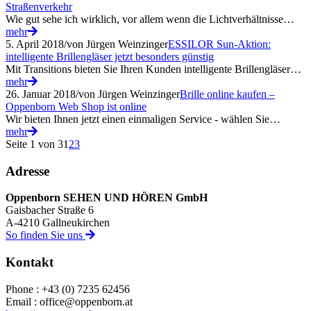
Straßenverkehr
Wie gut sehe ich wirklich, vor allem wenn die Lichtverhältnisse…
mehr
5. April 2018
/
von Jürgen Weinzinger
ESSILOR Sun-Aktion:
intelligente Brillengläser jetzt besonders günstig
Mit Transitions bieten Sie Ihren Kunden intelligente Brillengläser…
mehr
26. Januar 2018
/
von Jürgen Weinzinger
Brille online kaufen –
Oppenborn Web Shop ist online
Wir bieten Ihnen jetzt einen einmaligen Service - wählen Sie…
mehr
Seite 1 von 3
1
2
3
Adresse
Oppenborn SEHEN UND HÖREN GmbH
Gaisbacher Straße 6
A-4210 Gallneukirchen
So finden Sie uns
Kontakt
Phone : +43 (0) 7235 62456
Email : office@oppenborn.at